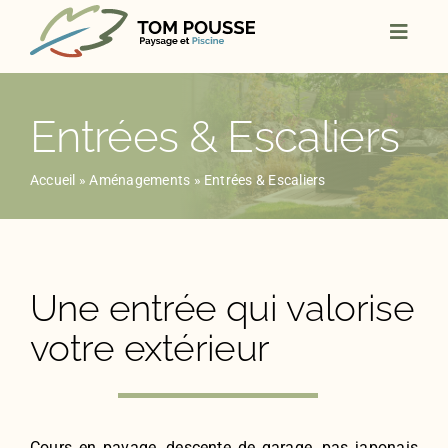
Skip
to
content
Entrées & Escaliers
Accueil
»
Aménagements
»
Entrées & Escaliers
Une entrée qui valorise
votre extérieur
Cours en pavage, descente de garage, pas japonais