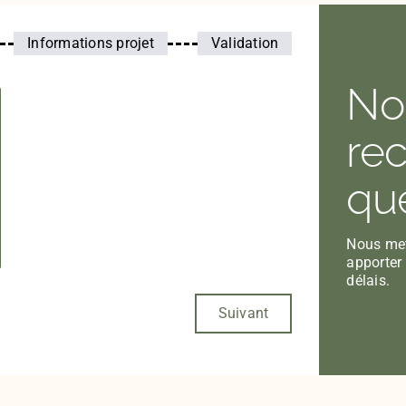
Informations projet
Validation
No
re
que
Nous met
apporter
délais.
Suivant