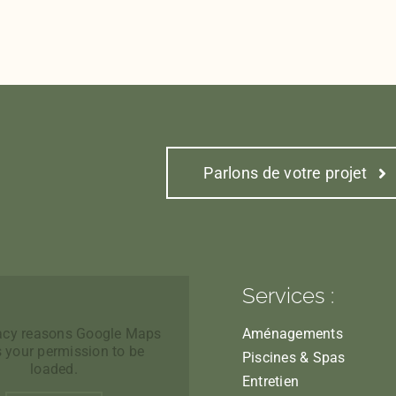
Parlons de votre projet
Services :
vacy reasons Google Maps
Aménagements
 your permission to be
Piscines & Spas
loaded.
Entretien