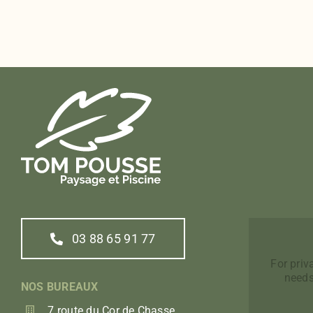
03 88 65 91 77
For pri
needs
NOS BUREAUX
7 route du Cor de Chasse