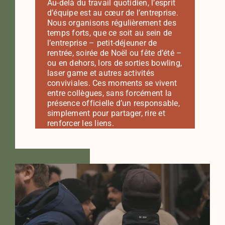
Au-delà du travail quotidien, l’esprit
d’équipe est au cœur de l’entreprise.
Nous organisons régulièrement des
temps forts, que ce soit au sein de
l’entreprise – petit-déjeuner de
rentrée, soirée de Noël ou fête d’été –
ou en dehors, lors de sorties bowling,
laser game et autres activités
conviviales. Ces moments se vivent
entre collègues, sans forcément la
présence officielle d’un responsable,
simplement pour partager, rire et
renforcer les liens.