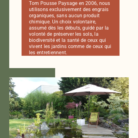
Tom Pousse Paysage en 2006, nous
utilisons exclusivement des engrais
organiques, sans aucun produit
chimique. Un choix volontaire,
assumé dès les débuts, guidé par la
volonté de préserver les sols, la
biodiversité et la santé de ceux qui
vivent les jardins comme de ceux qui
les entretiennent.