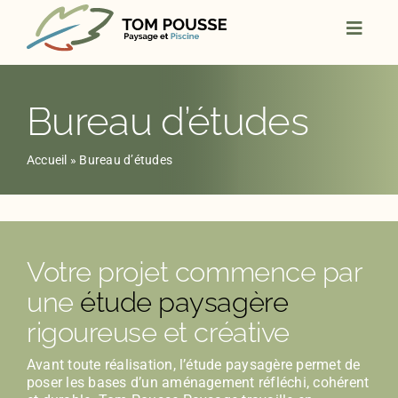
Skip
to
content
Bureau d’études
Accueil
»
Bureau d’études
Votre projet commence par
une
étude paysagère
rigoureuse et créative
Avant toute réalisation, l’étude paysagère permet de
poser les bases d’un aménagement réfléchi, cohérent