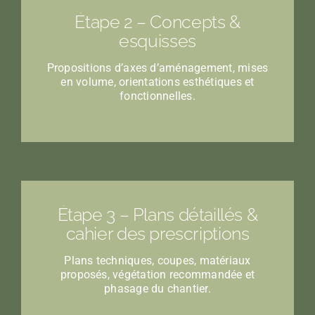
Étape 2 – Concepts &
esquisses
Propositions d’axes d’aménagement, mises
en volume, orientations esthétiques et
fonctionnelles.
Étape 3 – Plans détaillés &
cahier des prescriptions
Plans techniques, coupes, matériaux
proposés, végétation recommandée et
phasage du chantier.