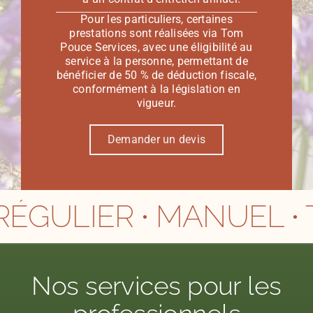
Pour les particuliers, certaines
prestations sont réalisées via Tom
Pouce Services, avec une éligibilité au
service à la personne, permettant de
bénéficier de 50 % de déduction fiscale,
conformément à la législation en
vigueur.
Demander un devis
ULIER ∙ MANUEL ∙ THE
Nos services pour les