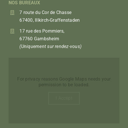
NOS BUREAUX
7 route du Cor de Chasse
67400, Illkirch-Graffenstaden
17 rue des Pommiers,
67760 Gambsheim
(Uniquement sur rendez-vous)
For privacy reasons Google Maps needs your
permission to be loaded.
I Accept