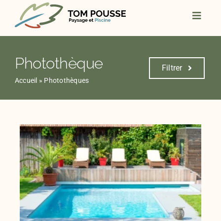
Skip
to
content
Photothèque
Filtrer
Accueil
»
Photothèques