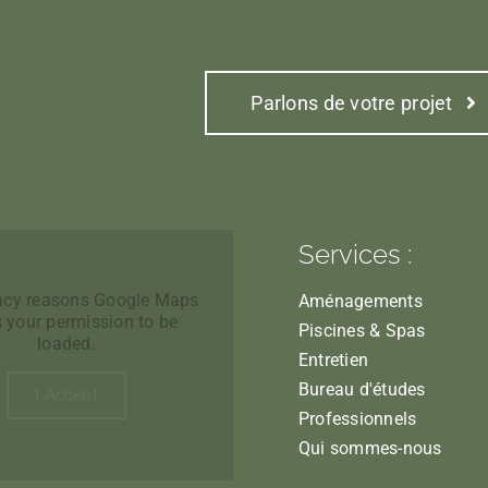
Parlons de votre projet
Services :
vacy reasons Google Maps
Aménagements
 your permission to be
Piscines & Spas
loaded.
Entretien
Bureau d'études
I Accept
Professionnels
Qui sommes-nous