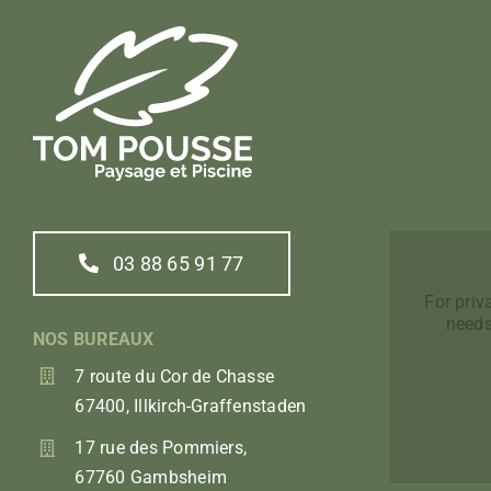
03 88 65 91 77
For pri
needs
NOS BUREAUX
7 route du Cor de Chasse
67400, Illkirch-Graffenstaden
17 rue des Pommiers,
67760 Gambsheim