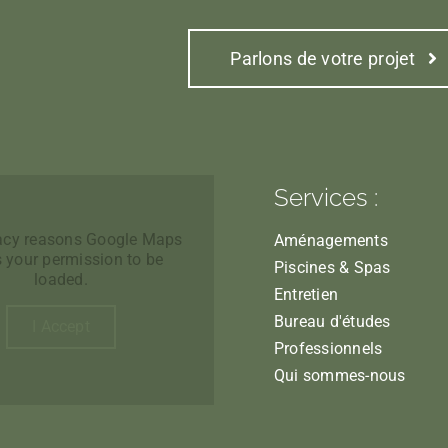
Parlons de votre projet
Services :
vacy reasons Google Maps
Aménagements
 your permission to be
Piscines & Spas
loaded.
Entretien
Bureau d'études
I Accept
Professionnels
Qui sommes-nous