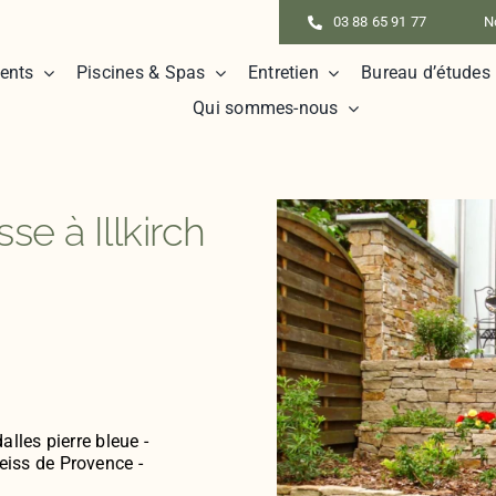
03 88 65 91 77
N
ents
Piscines & Spas
Entretien
Bureau d’études
Qui sommes-nous
e à Illkirch
lles pierre bleue -
iss de Provence -