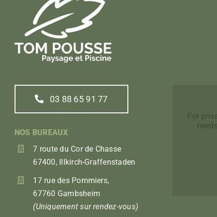
03 88 65 91 77
For pri
needs
NOS BUREAUX
7 route du Cor de Chasse
67400, Illkirch-Graffenstaden
17 rue des Pommiers,
67760 Gambsheim
(Uniquement sur rendez-vous)