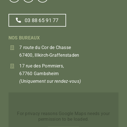
03 88 65 91 77
NOS BUREAUX
7 route du Cor de Chasse
67400, Illkirch-Graffenstaden
17 rue des Pommiers,
67760 Gambsheim
(Uniquement sur rendez-vous)
For privacy reasons Google Maps needs your
permission to be loaded.