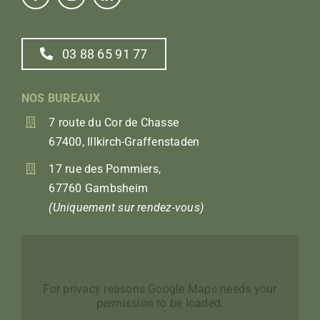
03 88 65 91 77
NOS BUREAUX
7 route du Cor de Chasse
67400, Illkirch-Graffenstaden
17 rue des Pommiers,
67760 Gambsheim
(Uniquement sur rendez-vous)
For privacy reasons Google Maps needs your
permission to be loaded.