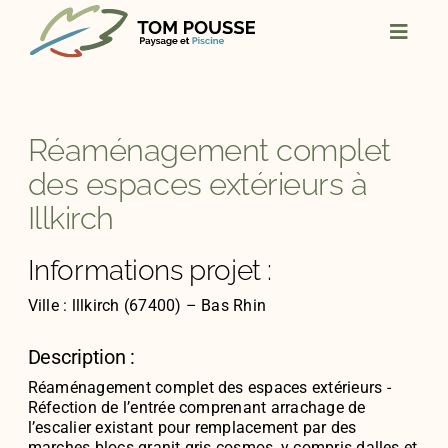
Skip
to
content
Réaménagement complet
des espaces extérieurs à
Illkirch
Informations projet :
Ville : lllkirch (67400) – Bas Rhin
Description :
Réaménagement complet des espaces extérieurs -
Réfection de l’entrée comprenant arrachage de
l’escalier existant pour remplacement par des
marches blocs granit gris cosmos, y compris dalles et