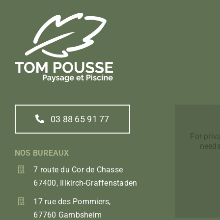
03 88 65 91 77
For pri
needs
NOS BUREAUX
7 route du Cor de Chasse
67400, Illkirch-Graffenstaden
17 rue des Pommiers,
67760 Gambsheim