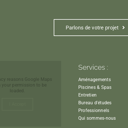
Parlons de votre projet
Services :
vacy reasons Google Maps
Aménagements
 your permission to be
Piscines & Spas
loaded.
Entretien
Bureau d'études
I Accept
Professionnels
Qui sommes-nous