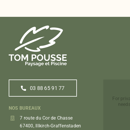
03 88 65 91 77
For pri
needs
NOS BUREAUX
7 route du Cor de Chasse
67400, Illkirch-Graffenstaden