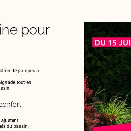
ine pour
ction de
pompes à
aignade tout en
ssin.
confort
 ajustent
els du bassin.