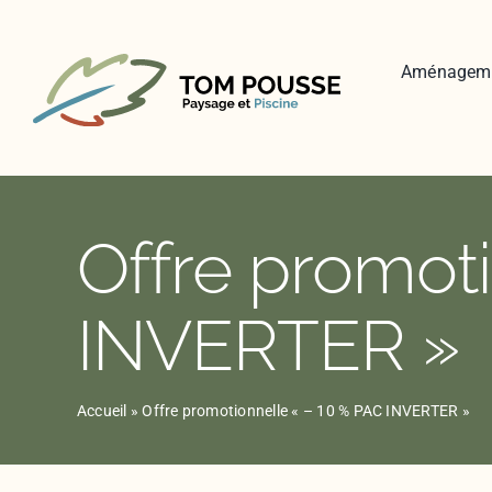
Skip
to
content
Aménagem
Offre promot
INVERTER »
Accueil
»
Offre promotionnelle « – 10 % PAC INVERTER »