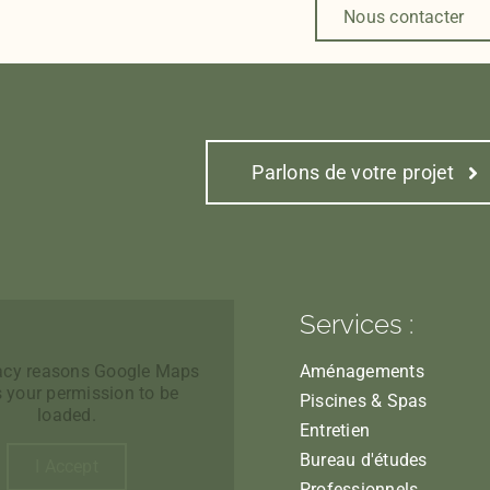
Nous contacter
Parlons de votre projet
Services :
vacy reasons Google Maps
Aménagements
 your permission to be
Piscines & Spas
loaded.
Entretien
Bureau d'études
I Accept
Professionnels