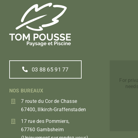
03 88 65 91 77
For pri
needs
NOS BUREAUX
7 route du Cor de Chasse
67400, Illkirch-Graffenstaden
17 rue des Pommiers,
67760 Gambsheim
(Uniquement sur rendez-vous)