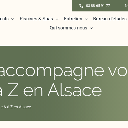
03 88 65 91 77
N
ents
Piscines & Spas
Entretien
Bureau d’études
Qui sommes-nous
accompagne votr
à Z en Alsace
e A à Z en Alsace