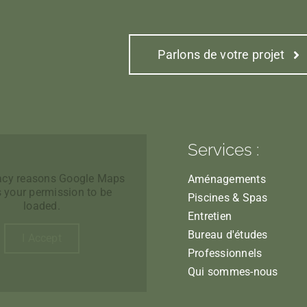
Parlons de votre projet
Services :
vacy reasons Google Maps
Aménagements
 your permission to be
Piscines & Spas
loaded.
Entretien
Bureau d'études
I Accept
Professionnels
Qui sommes-nous