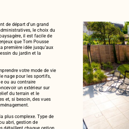
int de départ d’un grand
dministratives, le choix du
paysagère, il est facile de
s enjeux que Tom Pousse
 première idée jusqu’aux
essin du jardin et la
mprendre votre mode de vie
de nage pour les sportifs,
e ou au contraire
ncevoir un extérieur sur
ief du terrain et le
s et, si besoin, des vues
r aménagement.
la plus complexe. Type de
ou abri, gestion de
tes détaillent chaque option